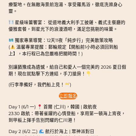
療聖地。在無敵海景前泡湯、享受羅馬浴，徹底洗滌身心
靈。
星級味蕾饗宴： 從道地義大利手工披薩、義式主餐廳的
優雅套餐，到星光下的浪漫酒吧，滿足您挑剔的味蕾。
獨家專業導覽：12天11夜「純步行」完美散策攻略
(
溫馨專業提醒：郵輪規定【開船前1小時必須回到船
上】，本行程已為您嚴格把關時間！)
別讓猶豫成為遺憾，給自己和愛人一個完美的 2026 夏日假
期！現在就點擊下方連結，手刀搶房！
(行李準備好，我們船上見！
)
立即報名
Day 1 (6/1 一)
首爾 (仁川)，韓國 | 啟航夜
23:30 啟航：帶著雀躍的心情登船，享用第一頓海上宵夜，
到甲板上揮手告別閃耀的仁川港！
Day 2 (6/2 二)
航行於海上 | 眾神派對日