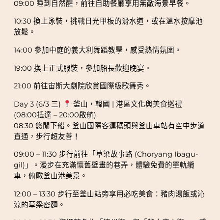
09:00 睡到自然醒，前往自助餐廳享用無敵海景早餐。
10:30 換上泳裝，挑戰日光甲板的滑水道，或在溫水按摩池
放鬆。
14:00 參加中庭的義大利舞蹈教學，感受熱情氛圍。
19:00 換上正式服裝，參加船長歡迎晚宴。
21:00 前往宙斯大劇院欣賞國際級歌舞秀。
Day 3 (6/3 三)
釜山，韓國 | 港區文化與美食巡禮
(08:00抵達 – 20:00啟航)
08:30 悠閒下船。釜山國際客運碼頭與釜山車站有空中步道
直通，步行超友善！
09:00 – 11:30 步行前往「草梁故事路 (Choryang Ibagu-
gil)」。漫步在充滿懷舊壁畫的巷弄，體驗免費的單軌纜
車，俯瞰釜山港美景。
12:00 – 13:30 步行至釜山站旁享用必吃美食：豬肉湯飯或沁
涼的草梁密麵。