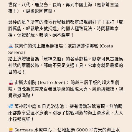
世保、八代、鹿兒島、長崎，再到中國上海（魔都驚喜過
夜！），最後返回首爾。
最棒的是？所有的陸地行程我們都幫您規劃好了！主打「雙
腳萬能、輕鬆散步就抵達」的懶人極致玩法，時間精準拿
捏，保證好玩、吸睛、絕不趕車！
探索你的海上羅馬競技場：歌詩達莎倫娜號 (Costa
Serena)
踏上這艘被譽為「眾神之船」的奢華郵輪，隨處可見古羅馬
神話的華麗裝飾。郵輪不只是交通工具，它本身就是最棒的
目的地！
宙斯大劇院 (Teatro Jove)： 跨越三層甲板的超大型劇
院，每晚為您帶來百老匯等級的國際大秀、魔術與雜技，視
覺震撼滿點！
萬神殿中庭 & 日光浴泳池： 擁有滑動玻璃穹頂，無論晴
雨都能享受溫水泳池。別忘了挑戰刺激的海上滑水道，大人
小孩都瘋狂！
Samsara 水療中心： 佔地超過 6000 平方米的海上水