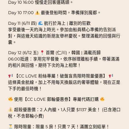
Day 10 16:00 慢慢走回客運碼頭。
Day 10 17:00
最後登船時間，準備揮別魔都。
Day 11 (6/11 四)
航行於海上 | 離別的狂歡
享受最後一天的海上時光。參加由船員精心準備的告別派
對，與這幾天結識的新朋友舉杯慶祝。整理滿載的回憶與行
囊。
Day 12 (6/12 五)
首爾 (仁川)，韓國 | 滿載而歸
06:00抵達：享用完早餐後，依序辦理離船手續，帶著滿滿
的相片與回憶，期待下次的海上相聚！
【CC LOVE 粉絲專屬！破盤盲鳥限時限量優惠】
這條黃金航線，加上不用每天換飯店的奢華體驗，現在正是
下手的最佳時機！
使用【CC LOVE 郵輪優惠劵】專屬代碼訂購
超殺優惠價：2 人內艙，1人只要 $1137 美金！ (已含港口
稅，不含郵輪小費)
限時限量：限量 5 房！只賣 7 天！滿團立刻結單！