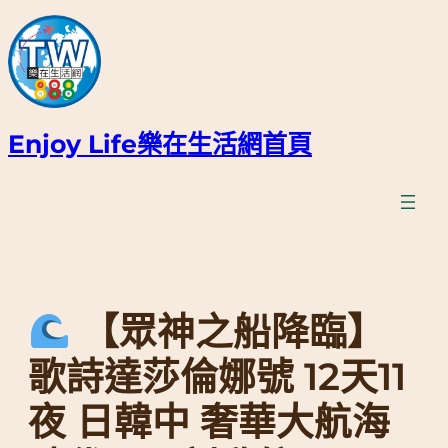
跳
至
主
要
內
容
Enjoy Life樂在生活網首頁
【眾神之船降臨】
歌詩達莎倫娜號 12天11
夜 日韓中 奢華大航海