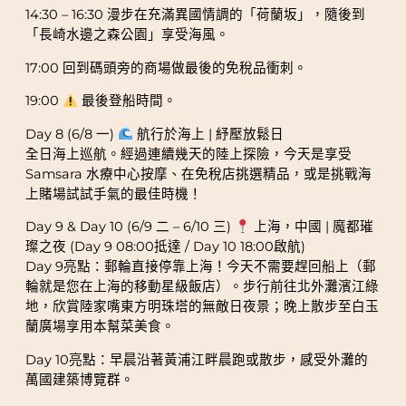
14:30 – 16:30 漫步在充滿異國情調的「荷蘭坂」，隨後到
「長崎水邊之森公園」享受海風。
17:00 回到碼頭旁的商場做最後的免稅品衝刺。
19:00
最後登船時間。
Day 8 (6/8 一)
航行於海上 | 紓壓放鬆日
全日海上巡航。經過連續幾天的陸上探險，今天是享受
Samsara 水療中心按摩、在免稅店挑選精品，或是挑戰海
上賭場試試手氣的最佳時機！
Day 9 & Day 10 (6/9 二 – 6/10 三)
上海，中國 | 魔都璀
璨之夜 (Day 9 08:00抵達 / Day 10 18:00啟航)
Day 9亮點：郵輪直接停靠上海！今天不需要趕回船上（郵
輪就是您在上海的移動星級飯店）。步行前往北外灘濱江綠
地，欣賞陸家嘴東方明珠塔的無敵日夜景；晚上散步至白玉
蘭廣場享用本幫菜美食。
Day 10亮點：早晨沿著黃浦江畔晨跑或散步，感受外灘的
萬國建築博覽群。