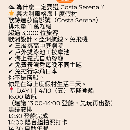
🛳 為什麼一定要選 Costa Serena？
義大利風格海上度假村
歌詩達莎倫娜號（Costa Serena）
排水量 11 萬噸級
超過 3,000 位旅客
歐洲設計 × 亞洲航線 × 免飛機
✔ 三層挑高中庭劇院
✔ 戶外雙泳池＋按摩池
✔ 海上義式自助餐廳
✔ 免費表演秀每晚不同主題
✔ 免拖行李飛日本
你不是搭船。
你是在海上度假村生活三天。
DAY 1｜4/10（五）基隆登船
16:00 啟航
（建議 13:00-14:00 登船，先玩再出發）
建議安排
13:30 登船完成
14:00 陽台艙拍照打卡
14:30 自助午餐