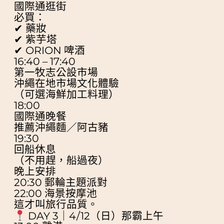
國際通逛街
必買：
✔ 藥妝
✔ 紫芋塔
✔ ORION 啤酒
16:40 – 17:40
第一牧志公設市場
沖繩在地市場文化體驗
（可選海鮮加工料理）
18:00
國際通晚餐
推薦沖繩麵／阿古豬
19:30
回船休息
（不用趕，船過夜）
晚上安排
20:30 郵輪主題派對
22:00 海景按摩池
這才叫旅行品質。
DAY 3｜4/12（日）那霸上午