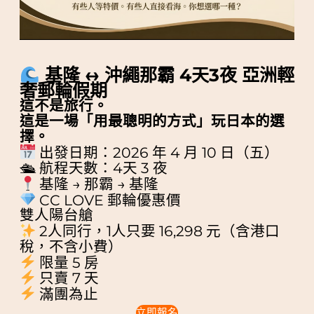
基隆 ↔ 沖繩那霸 4天3夜 亞洲輕
奢郵輪假期
這不是旅行。
這是一場「用最聰明的方式」玩日本的選
擇。
出發日期：2026 年 4 月 10 日（五）
🛳 航程天數：4天 3 夜
基隆 → 那霸 → 基隆
CC LOVE 郵輪優惠價
雙人陽台艙
2人同行，1人只要 16,298 元（含港口
稅，不含小費）
限量 5 房
只賣 7 天
滿團為止
立即報名